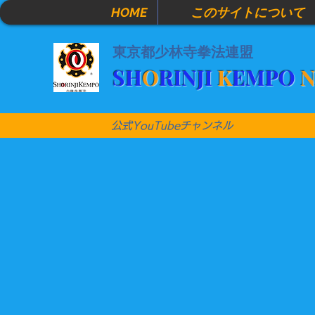
HOME
このサイトについて
東京都少林寺拳法連盟
​SH
O
RINJI
K
EMPO
公式YouTubeチャンネル