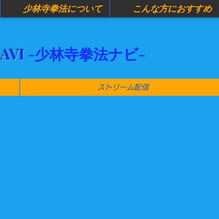
少林寺拳法について
こんな方におすすめ
N
AVI
-少林寺拳法
ナビ-
ストリーム配信